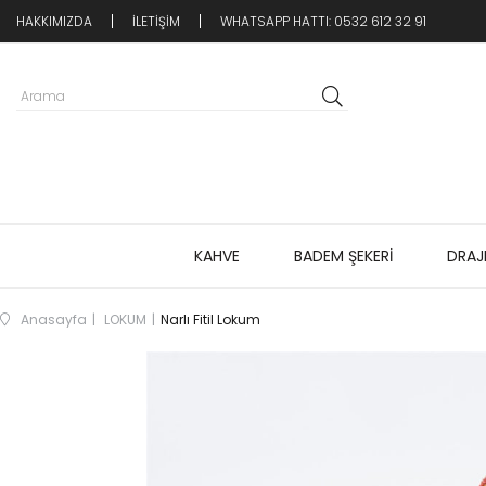
HAKKIMIZDA
İLETİŞİM
WHATSAPP HATTI: 0532 612 32 91
KAHVE
BADEM ŞEKERİ
DRAJ
Anasayfa
LOKUM
Narlı Fitil Lokum