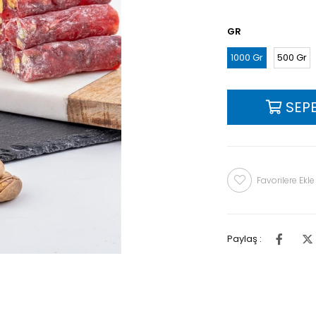
GR
1000 Gr
500 Gr
Favorilere Ekle
Paylaş :