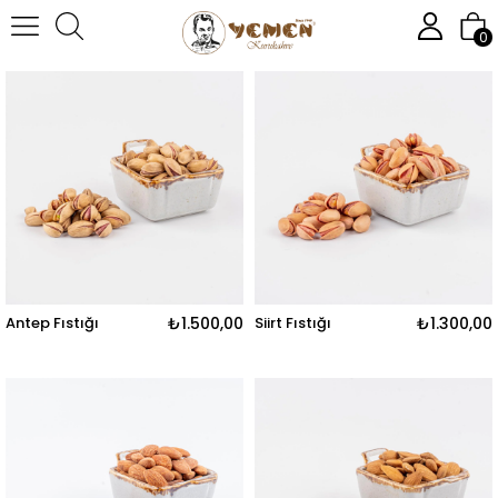
Anasayfa
KURUYEMİŞ
0
Antep Fıstığı
₺1.500,00
Siirt Fıstığı
₺1.300,00