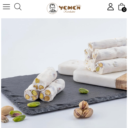
Anasayfa
LOKUM
Sütlü Fitil Lokum
0