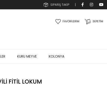
SİPARİŞ TAKİP
FAVORİLERİM
SEPETIM
LER
KURU MEYVE
KOLONYA
VILI FITIL LOKUM