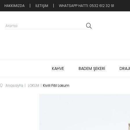
HAKKIMIZDA
İLETİŞİM
WHATSAPP HATTI: 0532 612 32 91
KAHVE
BADEM ŞEKERİ
DRAJ
Anasayfa
LOKUM
Kivili Fitil Lokum